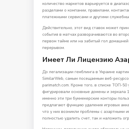
количество маркетов варьируется в диапазо
разделами о компании, правилами, контакта
платежными сервисами и другими служебны
Действительно, этот вид ставок может прин
события в матчах разворачиваются во втор
первом тайме или на забитый гол домашней
перерывом.
Имеет Ли Лицензию Аза
До легализации гемблинга в Украине карти
SimilarWeb, самым посещаемым веб-ресурсом,
parimatch.com. Кроме того, в списке ТОП-5
фигурировали основные домены и зеркала 1x
именно эти три букмекерские конторы поль
предлагают функцию удаления игровых аккау
что у них возникли проблемы с азартными и
полностью удалить счет, так и наложить ог