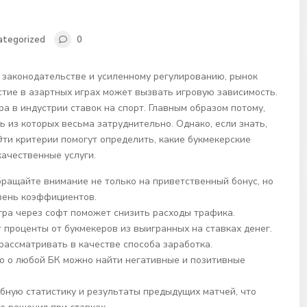
ategorized
0
в законодательстве и усиленному регулированию, рынок
стие в азартных играх может вызвать игровую зависимость.
а в индустрии ставок на спорт. Главным образом потому,
ь из которых весьма затруднительно. Однако, если знать,
 Эти критерии помогут определить, какие букмекерские
качественные услуги.
ращайте внимание не только на приветственный бонус, но
вень коэффициентов.
игра через софт поможет снизить расходы трафика.
проценты от букмекеров из выигранных на ставках денег.
 рассматривать в качестве способа заработка.
 то о любой БК можно найти негативные и позитивные
обную статистику и результаты предыдущих матчей, что