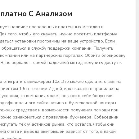
сплатно С Анализом
твует наличие проверенных платежных методов и
ля того, чтобы его скачать, нужно посетить платформу
даться установки программы на ваше устройство. Если
ь обращаться в службу поддержки компании. Получить
 компании или на партнерских порталах. Обойти блокировку
, но зеркало – самый надежный метод получить доступ к
о отыграть с вейджером 10x. Это можно сделать, ставя на
ентом 1.5 в течение 7 дней, как сказано в правилах на
и условия, то компания может оставить себе бонусные
изу официального сайта казино и букмекерской конторы
тежных средствах и возможности получения помощи при
можно ознакомиться с правилами букмекера. Собеседник
 испугать тех участников рынка, кто остался, чтобы они
ия счета и вывода выигрышей зависят от того, в какой
 он выбрал.