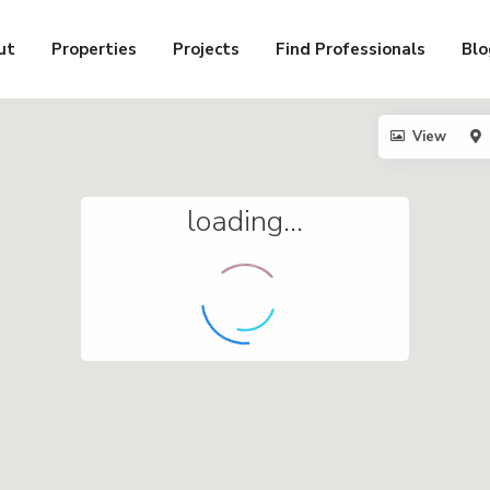
ut
Properties
Projects
Find Professionals
Blo
View
loading...