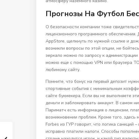
атмосферу наземного казино.
Прогнозы На Футбол Бе
О безопасности компании тоже свидетельс
лицензионного программного обеспечения. Д
AppStore, щелкнуть по нужной ссылке и дож
возникли вопросы по этой опции, не бойтес
зеркало можно по запросу к администрации
можно еще с помощью VPN или браузера TOR
любимому сайту.
Помните, что бонус на первый депозит нужн
спортивные события с минимальным коэффици
сайте букмекера. Если вы не выполняете эт
деньги и заблокировать аккаунт. В самом н
Париматч есть информация о лицензии, пла
возникновении проблем. Кроме того, здесь 
Forbes из ГУР говорит, что логика санкций –
исправно платили налоги. Способы пополнен
стране находится игрок, и какой тип валюты