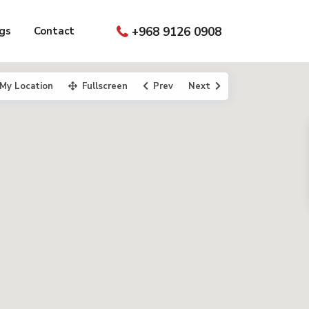
gs
Contact
+968 9126 0908
My Location
Fullscreen
Prev
Next