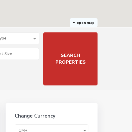
open map
Type
Change Currency
OMR