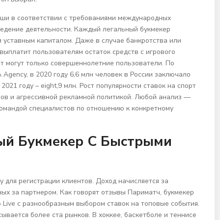
и в соответствии с требованиями международных
ведение деятельности. Каждый легальный букмекер
и уставным капиталом. Даже в случае банкротства или
выплатит пользователям остаток средств с игрового
рт могут только совершеннолетние пользователи. По
Agency, в 2020 году 6,6 млн человек в России заключало
2021 году – eight,9 млн. Рост популярности ставок на спорт
ов и агрессивной рекламной политикой. Любой анализ —
 командой специалистов по отношению к конкретному
ный Букмекер С Быстрыми
 для регистрации клиентов. Доход начисляется за
ых за партнером. Как говорят отзывы Париматч, букмекер
 Live с разнообразным выбором ставок на топовые события.
вается более ста рынков. В хоккее, баскетболе и теннисе