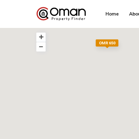
Home
Abo
OMR 650