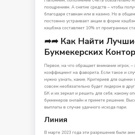
Напомним, пополнение счета обязательно ну
поощрениям. А снятие средств – чтобы полу
благодаря ставкам или в казино. Но в общем
постоянно устраивает акции в форме кэшбэк
кэшбэка составляет 10% от проигранных ста
➦➦ Как Найти Лучши
Букмекерских Контор
Первое, на что обращает внимание игрок, –
коэффициент на фаворита. Если такое и случ
нужно узнать, какие. Критериев для оценки 
совсем необязательно будет лидером в дру
БК и их зеркал и решить для себя, какому о
букмекеров онлайн и примете решение. Вы
выплаты в случае удачного исхода пари.
Линия
В марте 2023 года эти разрешения были анн