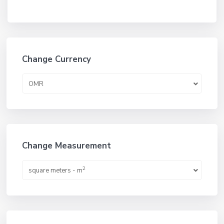
Change Currency
OMR
Change Measurement
2
square meters - m