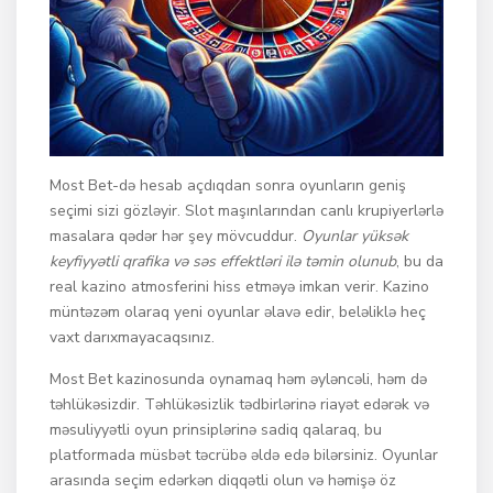
Most Bet-də hesab açdıqdan sonra oyunların geniş
seçimi sizi gözləyir. Slot maşınlarından canlı krupiyerlərlə
masalara qədər hər şey mövcuddur.
Oyunlar yüksək
keyfiyyətli qrafika və səs effektləri ilə təmin olunub
, bu da
real kazino atmosferini hiss etməyə imkan verir. Kazino
müntəzəm olaraq yeni oyunlar əlavə edir, beləliklə heç
vaxt darıxmayacaqsınız.
Most Bet kazinosunda oynamaq həm əyləncəli, həm də
təhlükəsizdir. Təhlükəsizlik tədbirlərinə riayət edərək və
məsuliyyətli oyun prinsiplərinə sadiq qalaraq, bu
platformada müsbət təcrübə əldə edə bilərsiniz. Oyunlar
arasında seçim edərkən diqqətli olun və həmişə öz