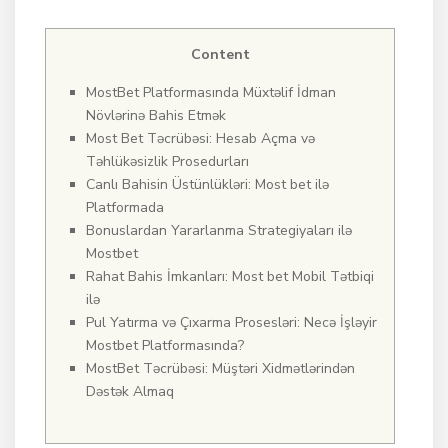
Content
MostBet Platformasında Müxtəlif İdman
Növlərinə Bahis Etmək
Most Bet Təcrübəsi: Hesab Açma və
Təhlükəsizlik Prosedurları
Canlı Bahisin Üstünlükləri: Most bet ilə
Platformada
Bonuslardan Yararlanma Strategiyaları ilə
Mostbet
Rahat Bahis İmkanları: Most bet Mobil Tətbiqi
ilə
Pul Yatırma və Çıxarma Prosesləri: Necə İşləyir
Mostbet Platformasında?
MostBet Təcrübəsi: Müştəri Xidmətlərindən
Dəstək Almaq