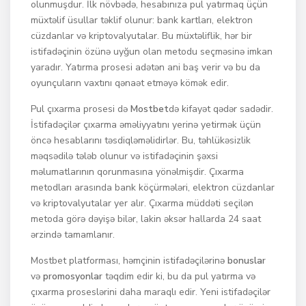
olunmuşdur. İlk növbədə, hesabınıza pul yatırmaq üçün
müxtəlif üsullar təklif olunur: bank kartları, elektron
cüzdanlar və kriptovalyutalar. Bu müxtəliflik, hər bir
istifadəçinin özünə uyğun olan metodu seçməsinə imkan
yaradır. Yatırma prosesi adətən ani baş verir və bu da
oyunçuların vaxtını qənaət etməyə kömək edir.
Pul çıxarma prosesi də
Mostbet
də kifayət qədər sadədir.
İstifadəçilər çıxarma əməliyyatını yerinə yetirmək üçün
öncə hesablarını təsdiqləməlidirlər. Bu, təhlükəsizlik
məqsədilə tələb olunur və istifadəçinin şəxsi
məlumatlarının qorunmasına yönəlmişdir. Çıxarma
metodları arasında bank köçürmələri, elektron cüzdanlar
və kriptovalyutalar yer alır. Çıxarma müddəti seçilən
metoda görə dəyişə bilər, lakin əksər hallarda 24 saat
ərzində tamamlanır.
Mostbet platforması, həmçinin istifadəçilərinə
bonuslar
və
promosyonlar
təqdim edir ki, bu da pul yatırma və
çıxarma proseslərini daha maraqlı edir. Yeni istifadəçilər