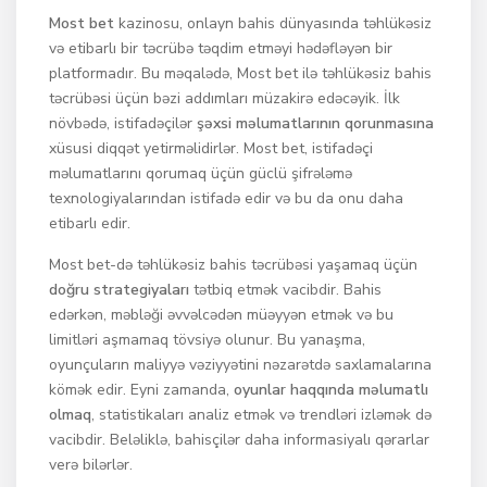
Most bet
kazinosu, onlayn bahis dünyasında təhlükəsiz
və etibarlı bir təcrübə təqdim etməyi hədəfləyən bir
platformadır. Bu məqalədə, Most bet ilə təhlükəsiz bahis
təcrübəsi üçün bəzi addımları müzakirə edəcəyik. İlk
növbədə, istifadəçilər
şəxsi məlumatlarının qorunmasına
xüsusi diqqət yetirməlidirlər. Most bet, istifadəçi
məlumatlarını qorumaq üçün güclü şifrələmə
texnologiyalarından istifadə edir və bu da onu daha
etibarlı edir.
Most bet-də təhlükəsiz bahis təcrübəsi yaşamaq üçün
doğru strategiyaları
tətbiq etmək vacibdir. Bahis
edərkən, məbləği əvvəlcədən müəyyən etmək və bu
limitləri aşmamaq tövsiyə olunur. Bu yanaşma,
oyunçuların maliyyə vəziyyətini nəzarətdə saxlamalarına
kömək edir. Eyni zamanda,
oyunlar haqqında məlumatlı
olmaq
, statistikaları analiz etmək və trendləri izləmək də
vacibdir. Beləliklə, bahisçilər daha informasiyalı qərarlar
verə bilərlər.