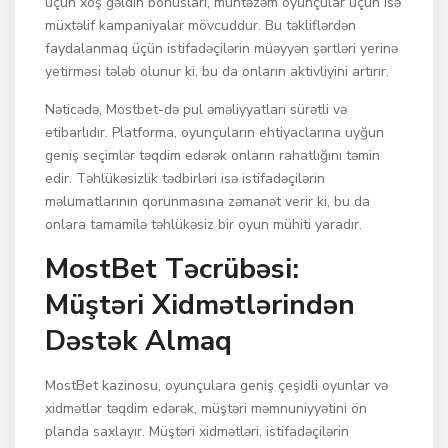
üçün xoş gəldin bonusları, müntəzəm oyunçular üçün isə
müxtəlif kampaniyalar mövcuddur. Bu təkliflərdən
faydalanmaq üçün istifadəçilərin müəyyən şərtləri yerinə
yetirməsi tələb olunur ki, bu da onların aktivliyini artırır.
Nəticədə, Mostbet-də pul əməliyyatları sürətli və
etibarlıdır. Platforma, oyunçuların ehtiyaclarına uyğun
geniş seçimlər təqdim edərək onların rahatlığını təmin
edir. Təhlükəsizlik tədbirləri isə istifadəçilərin
məlumatlarının qorunmasına zəmanət verir ki, bu da
onlara tamamilə təhlükəsiz bir oyun mühiti yaradır.
MostBet Təcrübəsi:
Müştəri Xidmətlərindən
Dəstək Almaq
MostBet kazinosu, oyunçulara geniş çeşidli oyunlar və
xidmətlər təqdim edərək, müştəri məmnuniyyətini ön
planda saxlayır. Müştəri xidmətləri, istifadəçilərin