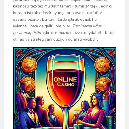
kazinosu tez-tez müxtəlif tematik turnirlər təşkil edir ki,
burada iştirak edərək oyunçular əlavə mükafatlar
qazana bilərlər. Bu turnirlərdə iştirak etmək həm
əyləncəli, həm də gəlirli ola bilər.
Turnirlərdə uğur
qazanmaq üçün
, iştirak etməzdən əvvəl qaydalarla tanış
olmaq və strategiyanı düzgün qurmaq vacibdir.