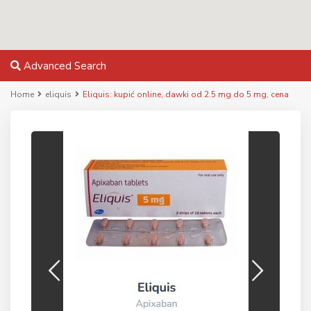
Advanced Search
Home
eliquis
Eliquis: kupić online, dawki od 2.5 mg do 5 mg, cena