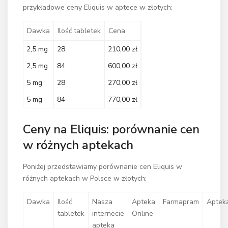
przykładowe ceny Eliquis w aptece w złotych:
Dawka
Ilość tabletek
Cena
2,5 mg
28
210,00 zł
2,5 mg
84
600,00 zł
5 mg
28
270,00 zł
5 mg
84
770,00 zł
Ceny na Eliquis: porównanie cen
w różnych aptekach
Poniżej przedstawiamy porównanie cen Eliquis w
różnych aptekach w Polsce w złotych:
Dawka
Ilość
Nasza
Apteka
Farmapram
Aptek
tabletek
internecie
Online
apteka