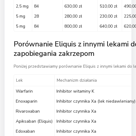
2,5 mg
84
630,00 zł
510,00 zł
490,00
5 mg
28
280,00 zł
230,00 zł
225,00
5 mg
84
800,00 zł
640,00 zł
620,00
Porównanie Eliquis z innymi lekami do
zapobiegania zakrzepom
Poniżej przedstawiamy porównanie Eliquis z innymi lekami do l
Lek
Mechanizm działania
Warfarin
Inhibitor witaminy K
Enoxaparin
Inhibitor czynnika Xa (lek niedawleniany)
Rivaroxaban
Inhibitor czynnika Xa
Apiksaban (Eliquis)
Inhibitor czynnika Xa
Edoxaban
Inhibitor czynnika Xa