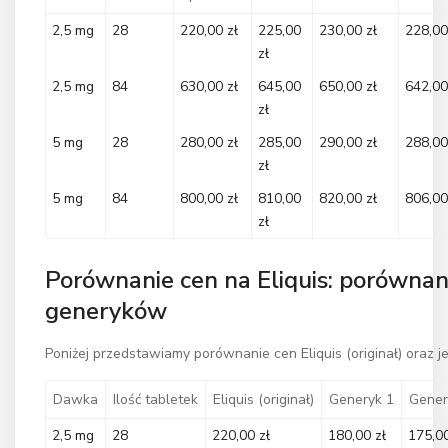
2,5 mg
28
220,00 zł
225,00
230,00 zł
228,00
zł
2,5 mg
84
630,00 zł
645,00
650,00 zł
642,00
zł
5 mg
28
280,00 zł
285,00
290,00 zł
288,00
zł
5 mg
84
800,00 zł
810,00
820,00 zł
806,00
zł
Porównanie cen na Eliquis: porównani
generyków
Poniżej przedstawiamy porównanie cen Eliquis (originał) oraz 
Dawka
Ilość tabletek
Eliquis (originał)
Generyk 1
Gener
2,5 mg
28
220,00 zł
180,00 zł
175,00