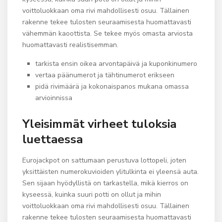
voittoluokkaan oma rivi mahdollisesti osuu. Tällainen
rakenne tekee tulosten seuraamisesta huomattavasti
vähemmän kaoottista. Se tekee myös omasta arviosta
huomattavasti realistisemman.
tarkista ensin oikea arvontapäivä ja kuponkinumero
vertaa päänumerot ja tähtinumerot erikseen
pidä rivimäärä ja kokonaispanos mukana omassa
arvioinnissa
Yleisimmät virheet tuloksia
luettaessa
Eurojackpot on sattumaan perustuva lottopeli, joten
yksittäisten numerokuvioiden ylitulkinta ei yleensä auta.
Sen sijaan hyödyllistä on tarkastella, mikä kierros on
kyseessä, kuinka suuri potti on ollut ja mihin
voittoluokkaan oma rivi mahdollisesti osuu. Tällainen
rakenne tekee tulosten seuraamisesta huomattavasti