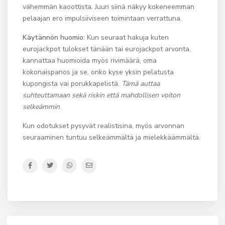
vähemmän kaoottista. Juuri siinä näkyy kokeneemman
pelaajan ero impulsiiviseen toimintaan verrattuna.
Käytännön huomio:
Kun seuraat hakuja kuten
eurojackpot tulokset tänään tai eurojackpot arvonta,
kannattaa huomioida myös rivimäärä, oma
kokonaispanos ja se, onko kyse yksin pelatusta
kupongista vai porukkapelistä.
Tämä auttaa
suhteuttamaan sekä riskin että mahdollisen voiton
selkeämmin
.
Kun odotukset pysyvät realistisina, myös arvonnan
seuraaminen tuntuu selkeämmältä ja mielekkäämmältä.