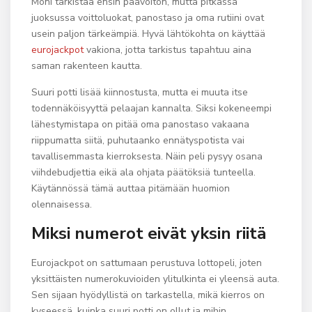
Moni tarkistaa ensin päävoiton, mutta pitkässä
juoksussa voittoluokat, panostaso ja oma rutiini ovat
usein paljon tärkeämpiä. Hyvä lähtökohta on käyttää
eurojackpot
vakiona, jotta tarkistus tapahtuu aina
saman rakenteen kautta.
Suuri potti lisää kiinnostusta, mutta ei muuta itse
todennäköisyyttä pelaajan kannalta. Siksi kokeneempi
lähestymistapa on pitää oma panostaso vakaana
riippumatta siitä, puhutaanko ennätyspotista vai
tavallisemmasta kierroksesta. Näin peli pysyy osana
viihdebudjettia eikä ala ohjata päätöksiä tunteella.
Käytännössä tämä auttaa pitämään huomion
olennaisessa.
Miksi numerot eivät yksin riitä
Eurojackpot on sattumaan perustuva lottopeli, joten
yksittäisten numerokuvioiden ylitulkinta ei yleensä auta.
Sen sijaan hyödyllistä on tarkastella, mikä kierros on
kyseessä, kuinka suuri potti on ollut ja mihin