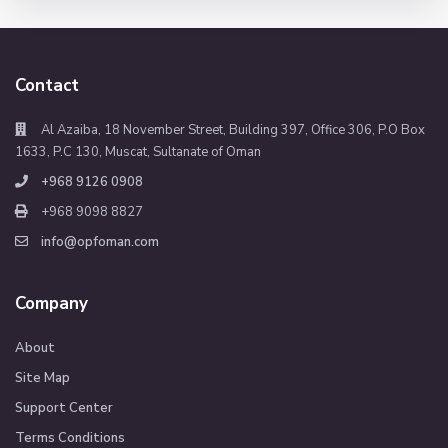
Contact
Al Azaiba, 18 November Street, Building 397, Office 306, P.O Box
1633, P.C 130, Muscat, Sultanate of Oman
+968 9126 0908
+968 9098 8827
info@opfoman.com
Company
About
Site Map
Support Center
Terms Conditions