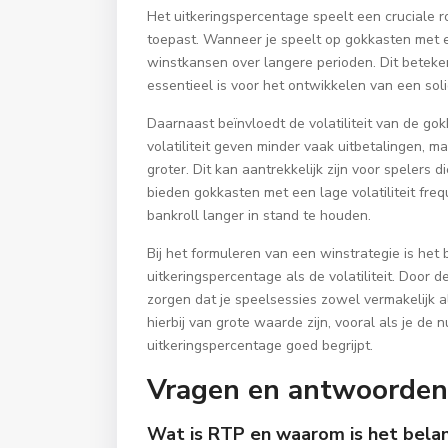
Het uitkeringspercentage speelt een cruciale r
toepast. Wanneer je speelt op gokkasten met 
winstkansen over langere perioden. Dit beteke
essentieel is voor het ontwikkelen van een soli
Daarnaast beïnvloedt de volatiliteit van de g
volatiliteit geven minder vaak uitbetalingen, m
groter. Dit kan aantrekkelijk zijn voor spelers 
bieden gokkasten met een lage volatiliteit fre
bankroll langer in stand te houden.
Bij het formuleren van een winstrategie is het
uitkeringspercentage als de volatiliteit. Door d
zorgen dat je speelsessies zowel vermakelijk al
hierbij van grote waarde zijn, vooral als je de
uitkeringspercentage goed begrijpt.
Vragen en antwoorden
Wat is RTP en waarom is het belang