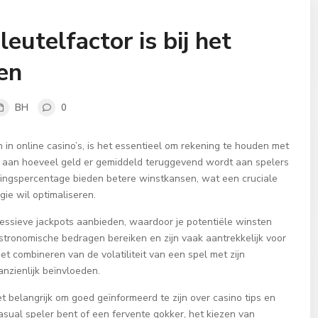
utelfactor is bij het
en
BH
0
in online casino’s, is het essentieel om rekening te houden met
t aan hoeveel geld er gemiddeld teruggevend wordt aan spelers
eringspercentage bieden betere winstkansen, wat een cruciale
egie wil optimaliseren.
gressieve jackpots aanbieden, waardoor je potentiële winsten
stronomische bedragen bereiken en zijn vaak aantrekkelijk voor
t combineren van de volatiliteit van een spel met zijn
nzienlijk beïnvloeden.
t belangrijk om goed geïnformeerd te zijn over casino tips en
sual speler bent of een fervente gokker, het kiezen van