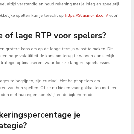
el altijd verstandig en houd rekening met je inleg en speelstijl.
kkelijke spellen kun je terecht op
https://9casino-nl.com/
voor
 of lage RTP voor spelers?
en grotere kans om op de lange termijn winst te maken. Dit
een hoge volatiliteit de kans om terug te winnen aanzienlijk
strategie optimaliseren, waardoor ze langere speelsessies
ges te begrijpen, zijn cruciaal. Het helpt spelers om
ren van hun spellen. Of ze nu kiezen voor gokkasten met een
uden met hun eigen speelstijl en de bijbehorende
keringspercentage je
ategie?