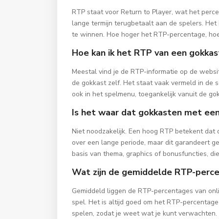
RTP staat voor Return to Player, wat het perc
lange termijn terugbetaalt aan de spelers. Het
te winnen. Hoe hoger het RTP-percentage, hoe 
Hoe kan ik het RTP van een gokkas
Meestal vind je de RTP-informatie op de websit
de gokkast zelf. Het staat vaak vermeld in de 
ook in het spelmenu, toegankelijk vanuit de gok
Is het waar dat gokkasten met een
Niet noodzakelijk. Een hoog RTP betekent dat d
over een lange periode, maar dit garandeert ge
basis van thema, graphics of bonusfuncties, die
Wat zijn de gemiddelde RTP-perce
Gemiddeld liggen de RTP-percentages van onlin
spel. Het is altijd goed om het RTP-percentage
spelen, zodat je weet wat je kunt verwachten.