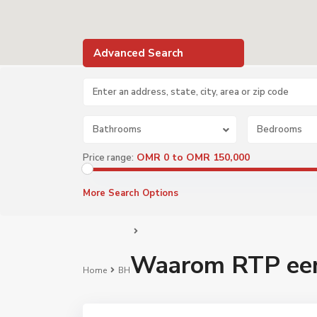
Advanced Search
Bathrooms
Bedrooms
OMR 0 to OMR 150,000
Price range:
More Search Options
Waarom RTP een s
Home
BH