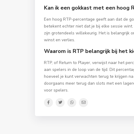
Kan ik een gokkast met een hoog R
Een hoog RTP-percentage geeft aan dat de gokk
betekent echter niet dat je bij elke sessie wi
zijn grotendeels willekeurig. Het is belangrij
winst en verlies.
Waarom is RTP belangrijk bij het k
RTP, of Return to Player, verwijst naar het pe
aan spelers in de loop van de tijd. Dit percenta
hoeveel je kunt verwachten terug te krijgen n
doorgaans meer terug dan slots met een lagere
voor spelers.