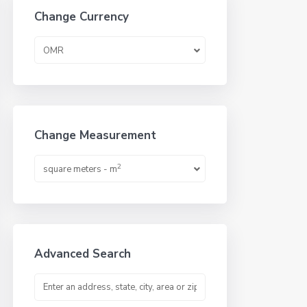
Change Currency
OMR
Change Measurement
2
square meters - m
Advanced Search