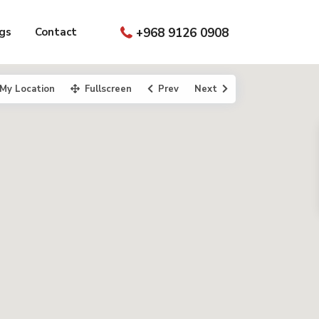
gs
Contact
+968 9126 0908
My Location
Fullscreen
Prev
Next