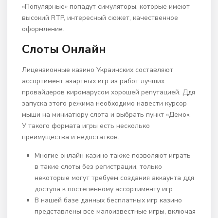
«Популярные» попадут симуляторы, которые имеют
высокий RTP, интересный сюжет, качественное
оформление.
Слоты Онлайн
Лицензионные казино Украинских составляют
ассортимент азартных игр из работ лучших
провайдеров киромарусом хорошей репутацией. Ддя
запуска этого режима необходимо навести курсор
мыши на миниатюру слота и выбрать пункт «Демо».
У такого формата игры есть несколько
преимущества и недостатков.
Многие онлайн казино также позволяют играть
в такие слоты без регистрации, только
некоторые могут требуем создания аккаунта ддя
доступа к постепенному ассортименту игр.
В нашей базе данных бесплатных игр казино
представлены все малоизвестные игры, включая