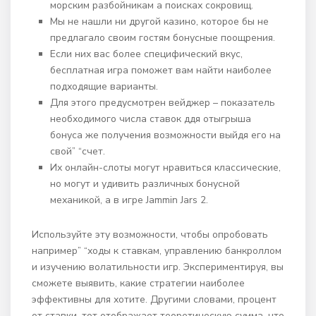
морским разбойникам а поисках сокровищ.
Мы не нашли ни другой казино, которое бы не
предлагало своим гостям бонусные поощрения.
Если них вас более специфический вкус,
бесплатная игра поможет вам найти наиболее
подходящие варианты.
Для этого предусмотрен вейджер – показатель
необходимого числа ставок ддя отыгрыша
бонуса же получения возможности выйдя его на
свой” “счет.
Их онлайн-слоты могут нравиться классические,
но могут и удивить различных бонусной
механикой, а в игре Jammin Jars 2.
Используйте эту возможности, чтобы опробовать
например” “ходы к ставкам, управлению банкроллом
и изучению волатильности игр. Экспериментируя, вы
сможете выявить, какие стратегии наиболее
эффективны для хотите. Другими словами, процент
от ставки, тот отображает теоретическую сумма, что