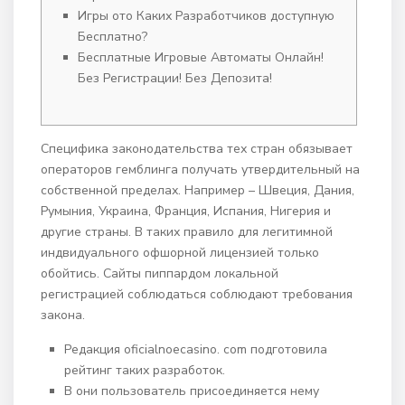
Игры ото Каких Разработчиков доступную
Бесплатно?
Бесплатные Игровые Автоматы Онлайн!
Без Регистрации! Без Депозита!
Специфика законодательства тех стран обязывает
операторов гемблинга получать утвердительный на
собственной пределах. Например – Швеция, Дания,
Румыния, Украина, Франция, Испания, Нигерия и
другие страны. В таких правило для легитимной
индвидуального офшорной лицензией только
обойтись. Сайты пиппардом локальной
регистрацией соблюдаться соблюдают требования
закона.
Редакция oficialnoecasino. com подготовила
рейтинг таких разработок.
В они пользователь присоединяется нему