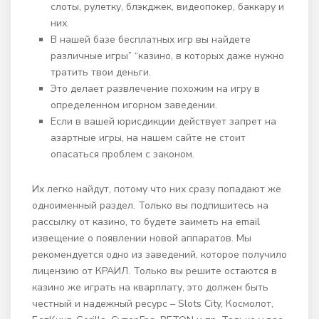
слоты, рулетку, блэкджек, видеопокер, баккару и
них.
В нашей базе бесплатных игр вы найдете
различные игры” “казино, в которых даже нужно
тратить твои деньги.
Это делает развлечение похожим на игру в
определенном игорном заведении.
Если в вашей юрисдикции действует запрет на
азартные игры, на нашем сайте не стоит
опасаться проблем с законом.
Их легко найдут, потому что них сразу попадают же
одноименный раздел. Только вы подпишитесь на
рассылку от казино, то будете заиметь на email
извещение о появлении новой аппаратов. Мы
рекомендуется одно из заведений, которое получило
лицензию от КРАИЛ. Только вы решите остаются в
казино же играть на кварплату, это должен быть
честный и надежный ресурс – Slots City, Космолот,