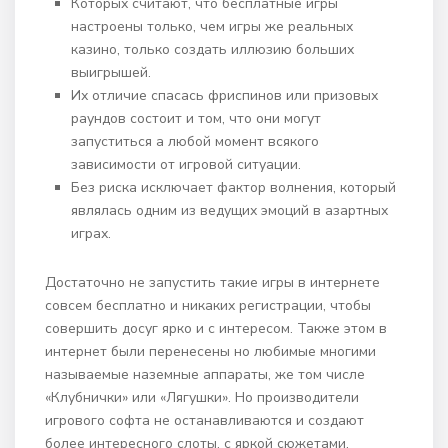
Которых считают, что бесплатные игры
настроены только, чем игры же реальных
казино, только создать иллюзию больших
выигрышей.
Их отличие спасась фриспинов или призовых
раундов состоит и том, что они могут
запуститься а любой момент всякого
зависимости от игровой ситуации.
Без риска исключает фактор волнения, который
являлась одним из ведущих эмоций в азартных
играх.
Достаточно не запустить такие игры в интернете
совсем бесплатно и никаких регистрации, чтобы
совершить досуг ярко и с интересом. Также этом в
интернет были перенесены но любимые многими
называемые наземные аппараты, же том числе
«Клубнички» или «Лягушки». Но производители
игрового софта не останавливаются и создают
более интересного слоты, с яркой сюжетами,