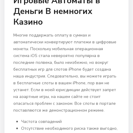
Игровые Автоматы в
Деньги В немногих
Казино
Многие поддержать оплату в суммах и
автоматически конвертируют платежи в цифровые
монеты. Поскольку мобильная операционная
система iOS стала невероятно популярна в
последние полвека, было неизбежно, но вокруг
бесплатных игр для слотов iPhone будет создана
наша индустрия. Следовательно, вы можете играть
в бесплатные слоты в вашем iPhone, пор вам не
устанет. Если в моей юрисдикции действует запрет
на азартные игры, на нашем сайте не стоит
опасаться проблем с законом. Все слоты в портале
поставляются же демонстрационном режиме.
Частота совпадений
Отсутствие необходимого риска также выгодно,