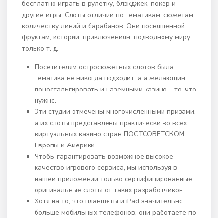
бесплатно играть в рулетку, блэкджек, покер и
другие игры. Слоты отличии по тематикам, сюжетам,
количеству линий и барабанов. Они посвященной
фруктам, истории, приключениям, подводному миру
только т. д.
Посетителям остросюжетных слотов была
тематика не никогда подходит, а а желающим
поностальгировать и наземными казино – то, что
нужно.
Эти студии отмечены многочисленными призами,
а их слоты представлены практически во всех
виртуальных казино стран ПОСТСОВЕТСКОМ,
Европы и Америки.
Чтобы гарантировать возможное высокое
качество игрового сервиса, мы используя в
нашем приложении только сертифицированные
оригинальные слоты от таких разработчиков.
Хотя на то, что планшеты и iPad значительно
больше мобильных телефонов, они работаете по