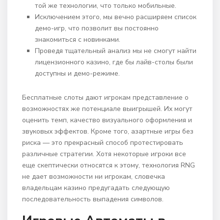
той же технологии, что только мобильные.
Исключением этого, мы вечно расширяем список
демо-игр, что позволит вы постоянно
знакомиться с новинками.
Проведя тщательный анализ мы не смогут найти
лицензионного казино, где бы лайв-столы были
доступны и демо-режиме.
Бесплатные слоты дают игрокам представление о
возможностях же потенциале выигрышей. Их могут
оценить темп, качество визуального оформления и
звуковых эффектов. Кроме того, азартные игры без
риска — это прекрасный способ протестировать
различные стратегии. Хотя некоторые игроки все
еще скептически относятся к этому, технология RNG
не дает возможности ни игрокам, словечка
владельцам казино предугадать следующую
последовательность выпадения символов.