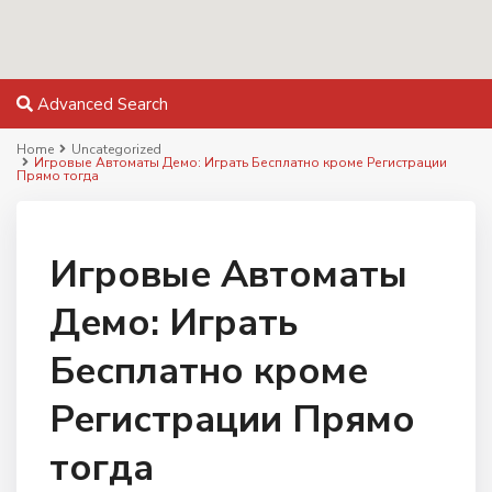
Advanced Search
Home
Uncategorized
Игровые Автоматы Демо: Играть Бесплатно кроме Регистрации
Прямо тогда
Игровые Автоматы
Демо: Играть
Бесплатно кроме
Регистрации Прямо
тогда