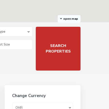
open map
Type
Change Currency
OMR