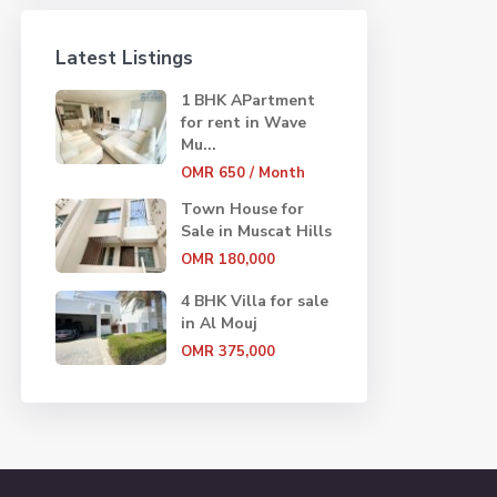
Latest Listings
1 BHK APartment
for rent in Wave
Mu...
OMR 650
/ Month
Town House for
Sale in Muscat Hills
OMR 180,000
4 BHK Villa for sale
in Al Mouj
OMR 375,000