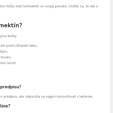
bútori môžu mať ivermektín vo svojej ponuke. Uistite sa, že ide o
rmektín?
júce kroky:
om pred užívaním lieku.
dajcu.
 tovaru.
rivo lacné.
 predpisu?
ez predpisu, ale odporúča sa najprv konzultovať s lekárom.
line?