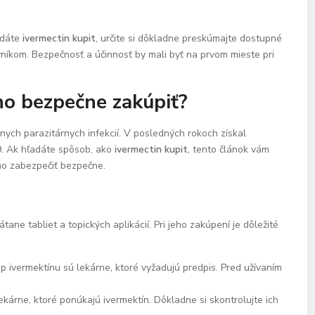
adáte
ivermectin kupit
, určite si dôkladne preskúmajte dostupné
níkom. Bezpečnosť a účinnosť by mali byť na prvom mieste pri
ho bezpečne zakúpiť?
ôznych parazitárnych infekcií. V posledných rokoch získal
9. Ak hľadáte spôsob, ako
ivermectin kupit
, tento článok vám
ho zabezpečiť bezpečne.
tane tabliet a topických aplikácií. Pri jeho zakúpení je dôležité
ivermektínu sú lekárne, ktoré vyžadujú predpis. Pred užívaním
ekárne, ktoré ponúkajú ivermektín. Dôkladne si skontrolujte ich