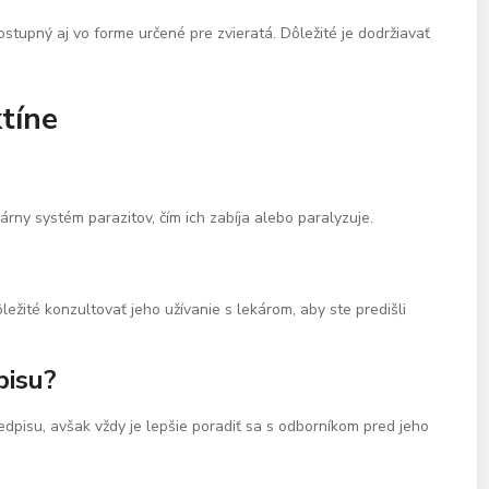
ostupný aj vo forme určené pre zvieratá. Dôležité je dodržiavať
tíne
rny systém parazitov, čím ich zabíja alebo paralyzuje.
ôležité konzultovať jeho užívanie s lekárom, aby ste predišli
pisu?
dpisu, avšak vždy je lepšie poradiť sa s odborníkom pred jeho