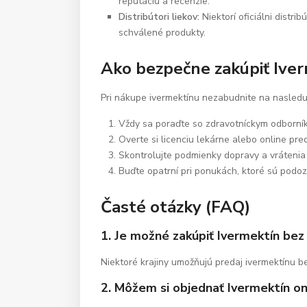
reputáciu a recenzie.
Distribútori liekov:
Niektorí oficiálni distri
schválené produkty.
Ako bezpečne zakúpiť Ive
Pri nákupe ivermektínu nezabudnite na nasledu
Vždy sa poraďte so zdravotníckym odborník
Overte si licenciu lekárne alebo online pre
Skontrolujte podmienky dopravy a vrátenia
Buďte opatrní pri ponukách, ktoré sú podoz
Časté otázky (FAQ)
1. Je možné zakúpiť Ivermektín bez
Niektoré krajiny umožňujú predaj ivermektínu b
2. Môžem si objednať Ivermektín on