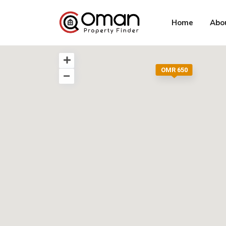
Home
Abo
OMR 650