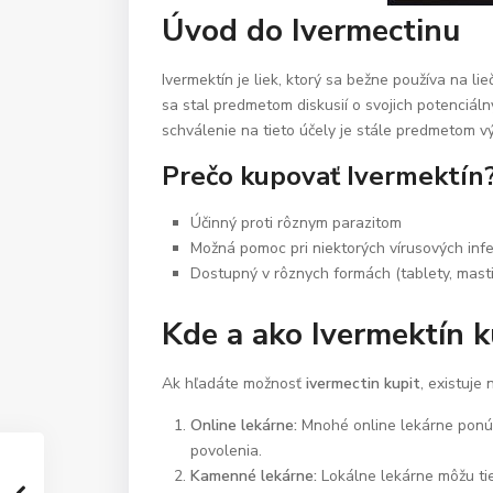
Úvod do Ivermectinu
Ivermektín je liek, ktorý sa bežne používa na lie
sa stal predmetom diskusií o svojich potenciálny
schválenie na tieto účely je stále predmetom 
Prečo kupovať Ivermektín
Účinný proti rôznym parazitom
Možná pomoc pri niektorých vírusových inf
Dostupný v rôznych formách (tablety, masti
Kde a ako Ivermektín k
Ak hľadáte možnosť
ivermectin kupit
, existuje
Online lekárne:
Mnohé online lekárne ponúka
povolenia.
Kamenné lekárne:
Lokálne lekárne môžu tiež