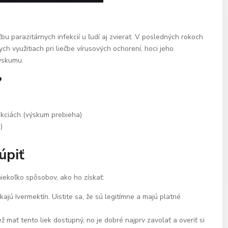
čbu parazitárnych infekcií u ľudí aj zvierat. V posledných rokoch
ch využitiach pri liečbe vírusových ochorení, hoci jeho
výskumu.
?
ekciách (výskum prebieha)
)
úpiť
 niekoľko spôsobov, ako ho získať:
jú Ivermektín. Uistite sa, že sú legitímne a majú platné
 mať tento liek dostupný, no je dobré najprv zavolať a overiť si