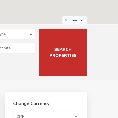
open map
Type
Change Currency
OMR