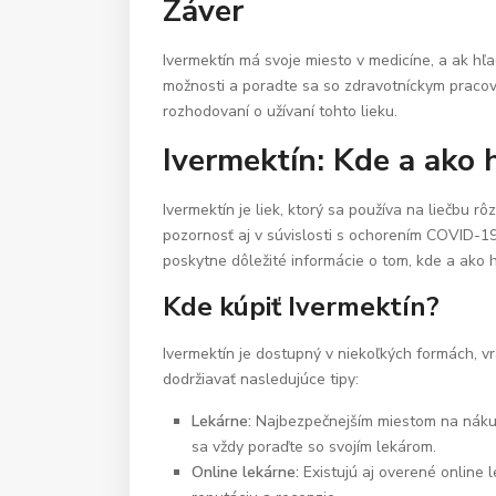
Záver
Ivermektín má svoje miesto v medicíne, a ak hľ
možnosti a poradte sa so zdravotníckym pracov
rozhodovaní o užívaní tohto lieku.
Ivermektín: Kde a ako 
Ivermektín je liek, ktorý sa používa na liečbu r
pozornosť aj v súvislosti s ochorením COVID-1
poskytne dôležité informácie o tom, kde a ako 
Kde kúpiť Ivermektín?
Ivermektín je dostupný v niekoľkých formách, vrá
dodržiavať nasledujúce tipy:
Lekárne:
Najbezpečnejším miestom na nákup 
sa vždy poraďte so svojím lekárom.
Online lekárne:
Existujú aj overené online l