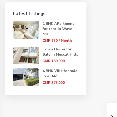
Latest Listings
1 BHK APartment
for rent in Wave
Mu...
OMR 650
/ Month
Town House for
Sale in Muscat Hills
OMR 180,000
4 BHK Villa for sale
in Al Mouj
OMR 375,000