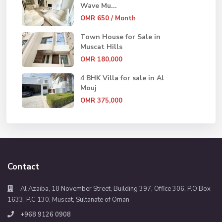
Wave Mu...
OMR 650
/ Month
Town House for Sale in
Muscat Hills
OMR 180,000
4 BHK Villa for sale in Al
Mouj
OMR 375,000
Contact
Al Azaiba, 18 November Street, Building 397, Office 306, P.O Box
1633, P.C 130, Muscat, Sultanate of Oman
+968 9126 0908