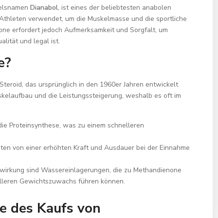
delsnamen
Dianabol
, ist eines der beliebtesten anabolen
 Athleten verwendet, um die Muskelmasse und die sportliche
one erfordert jedoch Aufmerksamkeit und Sorgfalt, um
lität und legal ist.
e?
teroid, das ursprünglich in den 1960er Jahren entwickelt
kelaufbau und die Leistungssteigerung, weshalb es oft im
ie Proteinsynthese, was zu einem schnelleren
hten von einer erhöhten Kraft und Ausdauer bei der Einnahme
wirkung sind Wassereinlagerungen, die zu
Methandienone
lleren Gewichtszuwachs führen können.
te des Kaufs von