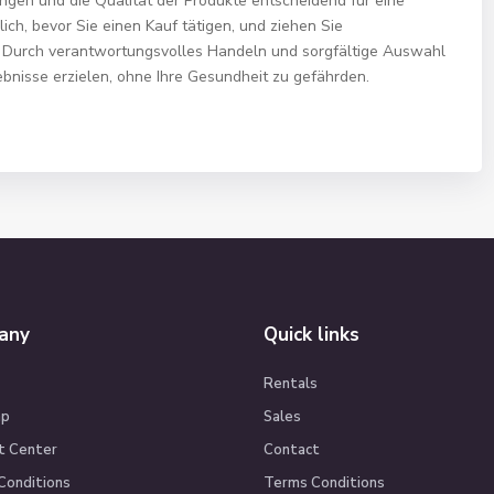
ngen und die Qualität der Produkte entscheidend für eine
ich, bevor Sie einen Kauf tätigen, und ziehen Sie
. Durch verantwortungsvolles Handeln und sorgfältige Auswahl
bnisse erzielen, ohne Ihre Gesundheit zu gefährden.
any
Quick links
Rentals
ap
Sales
t Center
Contact
Conditions
Terms Conditions