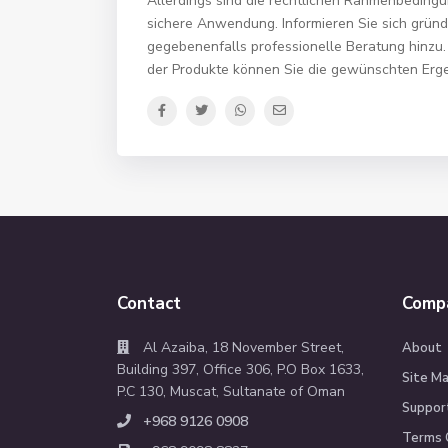
Allerdings sind die rechtlichen Rahmenbedingu
sichere Anwendung. Informieren Sie sich gründl
gegebenenfalls professionelle Beratung hinzu
der Produkte können Sie die gewünschten Erge
Contact
Comp
Al Azaiba, 18 November Street,
About
Building 397, Office 306, P.O Box 1633,
Site M
P.C 130, Muscat, Sultanate of Oman
Suppor
+968 9126 0908
Terms 