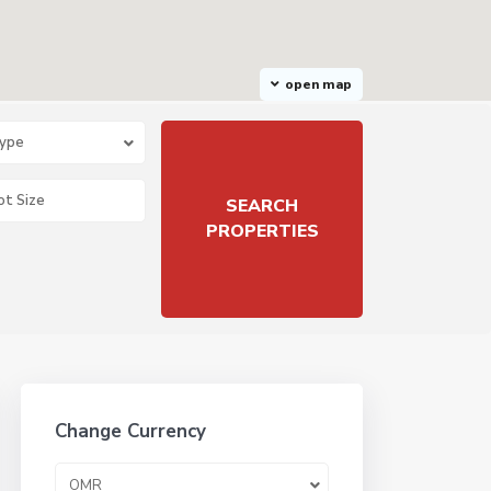
open map
Type
Change Currency
OMR