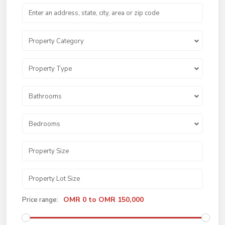
Property Category
Property Type
Bathrooms
Bedrooms
OMR 0 to OMR 150,000
Price range: