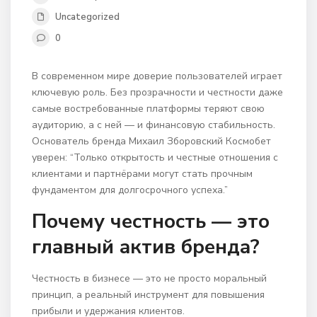
Uncategorized
0
В современном мире доверие пользователей играет
ключевую роль. Без прозрачности и честности даже
самые востребованные платформы теряют свою
аудиторию, а с ней — и финансовую стабильность.
Основатель бренда Михаил Зборовский Космобет
уверен: “Только открытость и честные отношения с
клиентами и партнёрами могут стать прочным
фундаментом для долгосрочного успеха.”
Почему честность — это
главный актив бренда?
Честность в бизнесе — это не просто моральный
принцип, а реальный инструмент для повышения
прибыли и удержания клиентов.