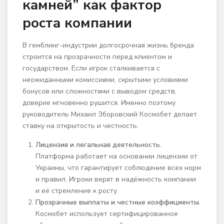
камней” как фактор
роста компании
В гемблинг-индустрии долгосрочная жизнь бренда
строится на прозрачности перед клиентом и
государством. Если игрок сталкивается с
неожиданными комиссиями, скрытыми условиями
бонусов или сложностями с выводом средств,
доверие мгновенно рушится. Именно поэтому
руководитель Михаил Зборовский Космобет делает
ставку на открытость и честность.
Лицензия и легальная деятельность.
Платформа работает на основании лицензии от
Украины, что гарантирует соблюдение всех норм
и правил. Игроки верят в надёжность компании
и её стремление к росту.
Прозрачные выплаты и честные коэффициенты.
Космобет использует сертифицированное