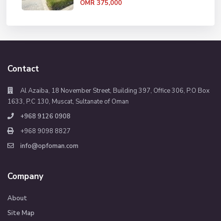
OMR 375,000
Contact
Al Azaiba, 18 November Street, Building 397, Office 306, P.O Box
1633, P.C 130, Muscat, Sultanate of Oman
+968 9126 0908
+968 9098 8827
info@opfoman.com
Company
About
Site Map