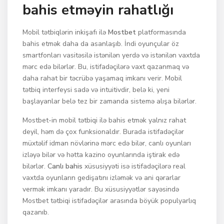
bahis etməyin rahatlığı
Mobil tətbiqlərin inkişafı ilə
Mostbet
platformasında
bahis etmək daha da asanlaşıb. İndi oyunçular öz
smartfonları vasitəsilə istənilən yerdə və istənilən vaxtda
mərc edə bilərlər. Bu, istifadəçilərə vaxt qazanmaq və
daha rahat bir təcrübə yaşamaq imkanı verir. Mobil
tətbiq interfeysi sadə və intuitivdir, belə ki, yeni
başlayanlar belə tez bir zamanda sistemə alışa bilərlər.
Mostbet-in mobil tətbiqi ilə bahis etmək yalnız rahat
deyil, həm də çox funksionaldır. Burada istifadəçilər
müxtəlif idman növlərinə mərc edə bilər, canlı oyunları
izləyə bilər və hətta kazino oyunlarında iştirak edə
bilərlər.
Canlı bahis
xüsusiyyəti isə istifadəçilərə real
vaxtda oyunların gedişatını izləmək və ani qərarlar
vermək imkanı yaradır. Bu xüsusiyyətlər sayəsində
Mostbet tətbiqi istifadəçilər arasında böyük populyarlıq
qazanıb.