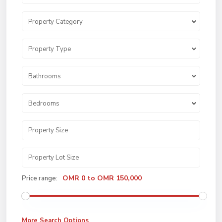
Property Category
Property Type
Bathrooms
Bedrooms
OMR 0 to OMR 150,000
Price range:
More Search Options