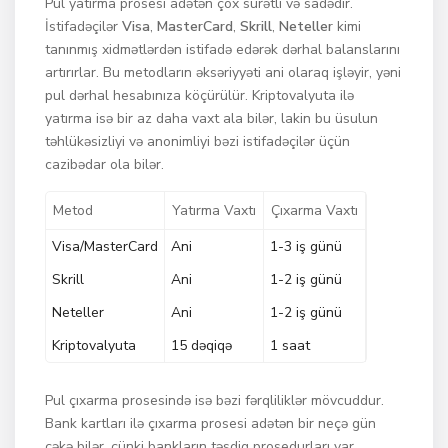
Pul yatırma prosesi adətən çox sürətli və sadədir.
İstifadəçilər
Visa
,
MasterCard
,
Skrill
,
Neteller
kimi
tanınmış xidmətlərdən istifadə edərək dərhal balanslarını
artırırlar. Bu metodların əksəriyyəti ani olaraq işləyir, yəni
pul dərhal hesabınıza köçürülür. Kriptovalyuta ilə
yatırma isə bir az daha vaxt ala bilər, lakin bu üsulun
təhlükəsizliyi və anonimliyi bəzi istifadəçilər üçün
cazibədar ola bilər.
Metod
Yatırma Vaxtı
Çıxarma Vaxtı
Visa/MasterCard
Ani
1-3 iş günü
Skrill
Ani
1-2 iş günü
Neteller
Ani
1-2 iş günü
Kriptovalyuta
15 dəqiqə
1 saat
Pul çıxarma prosesində isə bəzi fərqliliklər mövcuddur.
Bank kartları ilə çıxarma prosesi adətən bir neçə gün
çəkə bilər, çünki bankların təsdiq prosedurları var.