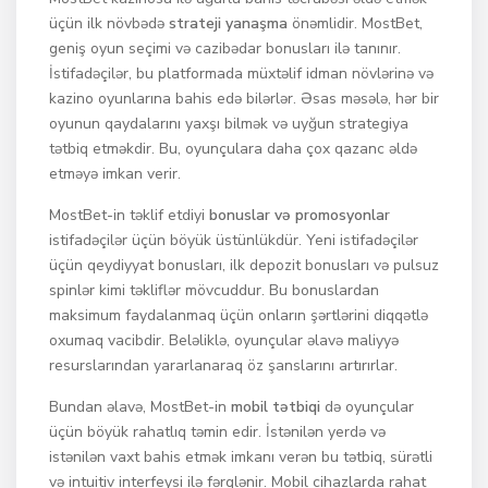
üçün ilk növbədə
strateji yanaşma
önəmlidir. MostBet,
geniş oyun seçimi və cazibədar bonusları ilə tanınır.
İstifadəçilər, bu platformada müxtəlif idman növlərinə və
kazino oyunlarına bahis edə bilərlər. Əsas məsələ, hər bir
oyunun qaydalarını yaxşı bilmək və uyğun strategiya
tətbiq etməkdir. Bu, oyunçulara daha çox qazanc əldə
etməyə imkan verir.
MostBet-in təklif etdiyi
bonuslar və promosyonlar
istifadəçilər üçün böyük üstünlükdür. Yeni istifadəçilər
üçün qeydiyyat bonusları, ilk depozit bonusları və pulsuz
spinlər kimi təkliflər mövcuddur. Bu bonuslardan
maksimum faydalanmaq üçün onların şərtlərini diqqətlə
oxumaq vacibdir. Beləliklə, oyunçular əlavə maliyyə
resurslarından yararlanaraq öz şanslarını artırırlar.
Bundan əlavə, MostBet-in
mobil tətbiqi
də oyunçular
üçün böyük rahatlıq təmin edir. İstənilən yerdə və
istənilən vaxt bahis etmək imkanı verən bu tətbiq, sürətli
və intuitiv interfeysi ilə fərqlənir. Mobil cihazlarda rahat