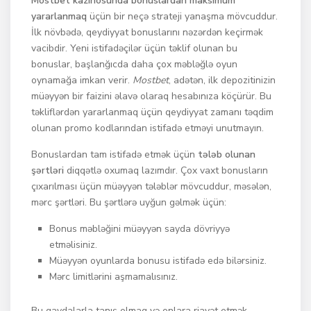
Mostbet kazinosunda bonuslardan maksimum
yararlanmaq
üçün bir neçə strateji yanaşma mövcuddur.
İlk növbədə, qeydiyyat bonuslarını nəzərdən keçirmək
vacibdir. Yeni istifadəçilər üçün təklif olunan bu
bonuslar, başlanğıcda daha çox məbləğlə oyun
oynamağa imkan verir.
Mostbet
, adətən, ilk depozitinizin
müəyyən bir faizini əlavə olaraq hesabınıza köçürür. Bu
təkliflərdən yararlanmaq üçün qeydiyyat zamanı təqdim
olunan promo kodlarından istifadə etməyi unutmayın.
Bonuslardan tam istifadə etmək üçün
tələb olunan
şərtləri
diqqətlə oxumaq lazımdır. Çox vaxt bonusların
çıxarılması üçün müəyyən tələblər mövcuddur, məsələn,
mərc şərtləri. Bu şərtlərə uyğun gəlmək üçün:
Bonus məbləğini müəyyən sayda dövriyyə
etməlisiniz.
Müəyyən oyunlarda bonusu istifadə edə bilərsiniz.
Mərc limitlərini aşmamalısınız.
Bu qaydalarla tanış olmaq və onlara riayət etmək,