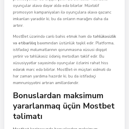
oyunçular əlavə dəyər əldə edə bilərlər. Müxtəlif
promosyon kampaniyaları ilə oyunçulara əlavə qazanc
imkanları yaradılır ki, bu da onların marağını daha da
artırır.
MostBet üzərində canlı bahis etmək həm də
təhlükəsizlik
və etibarlılıq
baxımından üstünlük təşkil edir. Platforma,
istifadəçi məlumatlarının qorunmasına xüsusi diqqət
yetirir və təhlükəsiz ödəniş metodları təklif edir. Bu
xüsusiyyətlər sayəsində oyunçular özlərini rahat hiss
edərək mərc edə bilirlər. MostBet-in müştəri xidməti də
hər zaman yardıma hazırdır ki, bu da istifadəçi
məmnuniyyətini artıran amillərdəndir.
Bonuslardan maksimum
yararlanmaq üçün Mostbet
təlimatı