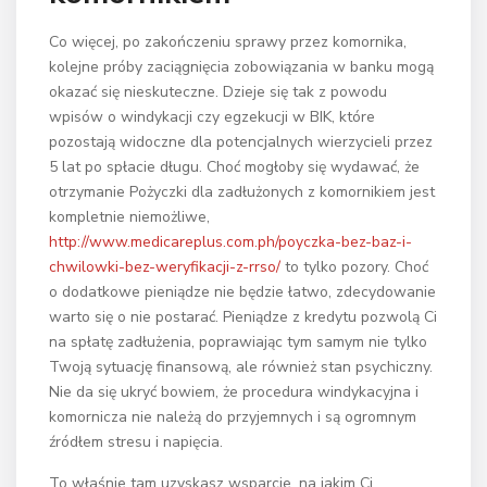
Co więcej, po zakończeniu sprawy przez komornika,
kolejne próby zaciągnięcia zobowiązania w banku mogą
okazać się nieskuteczne. Dzieje się tak z powodu
wpisów o windykacji czy egzekucji w BIK, które
pozostają widoczne dla potencjalnych wierzycieli przez
5 lat po spłacie długu. Choć mogłoby się wydawać, że
otrzymanie Pożyczki dla zadłużonych z komornikiem jest
kompletnie niemożliwe,
http://www.medicareplus.com.ph/poyczka-bez-baz-i-
chwilowki-bez-weryfikacji-z-rrso/
to tylko pozory. Choć
o dodatkowe pieniądze nie będzie łatwo, zdecydowanie
warto się o nie postarać. Pieniądze z kredytu pozwolą Ci
na spłatę zadłużenia, poprawiając tym samym nie tylko
Twoją sytuację finansową, ale również stan psychiczny.
Nie da się ukryć bowiem, że procedura windykacyjna i
komornicza nie należą do przyjemnych i są ogromnym
źródłem stresu i napięcia.
To właśnie tam uzyskasz wsparcie, na jakim Ci