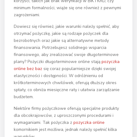
korzyści, takich jak brak weryfikacji w BIK i KRD, czy
minimum formalności, wiąże się one również z pewnymi
zagrożeniami.
Dowiesz się również, jakie warunki należy spełnić, aby
otrzymać pożyczkę, jakie są rodzaje pożyczek dla
bezrobotnych oraz jakie są alternatywne metody
finansowania. Potrzebujesz solidnego wsparcia
finansowego, aby zrealizować swoje długoterminowe
plany? Pożyczki długoterminowe online stają
pozyczka
online bez baz
się coraz popularniejsze dzięki swojej
elastyczności i dostępności. W odróżnieniu od
krótkoterminowych chwilówek, oferują dłuższy okres
spłaty, co obniża miesięczne raty i ułatwia zarządzanie
budżetem.
Niektóre firmy pożyczkowe oferują specjalne produkty
dla obcokrajowców, z uproszczonymi procedurami i
wymaganiami. Tak pożyczka z
pozyczka online
komornikiem jest możliwa, jednak należy spełnić kilka
warunków.