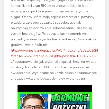
ale to też wiąże się z ryzykiem jego zajęcia. Pożyczki z
komornikiem i złym BIKiem to z pewnością nie jest
rozwiązanie, po które powinno się systematycznie
sięgać. Osoby, które mają zajęcie komornicze, powinny
przede wszystkim poszukać sposobu, aby jak
najszybciej spłacić zaległe zobowiązania i cieszyć się
życiem bez długów. Po potrąceniach komorniczych
pieniędzy w domowym budżecie jest mniej. Gdy brakuje
gotówki, wiele osób nie
http://www.iesjuandopazo.es/Wpf/index.php/2025/01/24
/credilo-www-credilo-pl-szybka-poyczka-100-z-2500-
z/
zastanawia się, jak wybrnąć z opresji, lecz korzysta z
możliwych środków. 800 plus to bardzo popularne
świadczenie, wypłacane na każde dziecko i stanowiące
znaczący wkład w budżet domowy wielu rodzin.