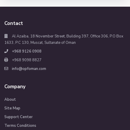
Contact
Al Azaiba, 18 November Street, Building 397, Office 306, P.O Box
1633, P.C 130, Muscat, Sultanate of Oman
+968 9126 0908
+968 9098 8827
info@opfoman.com
Company
About
Site Map
Support Center
Terms Conditions