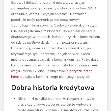
Sprawdź dokładnie warunki umowy, zwracając
szczególną uwagę na rzeczywisty koszt, w tym RRSO,
oraz unikaj ofert z ukrytymi opłatami. Rozważne
podejście może uchronić przed dodatkowymi
trudnościami finansowymi. Osoby z komornikiem i złym
BIK-iem często mają trudności z uzyskaniem wsparcia
finansowego w bankach. Jednak pożyczki z komornikiem
od ręki są możliwe dzięki firmom pozabankowym.
Dowiedz się, czym jest pożyczka z komornikiem, jak
uzyskać tego typu pożyczkę i na jakich warunkach
można otrzymać pożyczki z komornikiem i z… Pożyczka z
komornikiem od ręki z zamysłu miała być rozwiązaniem,
dzięki któremu klienci unikną
szybkie pożyczki przez
internet
zajęcia komorniczego pieniędzy z pożyczki.
Dobra historia kredytowa
Nie chodzi tu tylko o zarobki w ramach umowy o
pracę czy umowę zlecenie, ale także wpływy z
renty, emerytury, wynajmu, alimentów czy zasiłków.