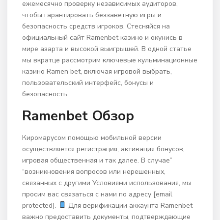
ежемесячно проверку независимых аудиторов,
чтобы гарантировать беззаветную игры и
безопасность средств игроков. Стесняйся на
официальный сайт Ramenbet казино и окунись в
мире азарта и высокой выигрышей. В одной статье
мы вкратце рассмотрим ключевые кульминационные
казино Ramen bet, включая игровой выбрать,
пользовательский интерфейс, бонусы и
безопасность.
Ramenbet Обзор
Киромарусом помощью мобильной версии
осуществляется регистрация, активация бонусов,
игровая общественная и так далее. В случае”
“возникновения вопросов или нерешенных,
связанных с другими Условиями использования, мы
просим вас связаться с нами по адресу [email
protected].
Для верификации аккаунта Ramenbet
важно предоставить документы, подтверждающие