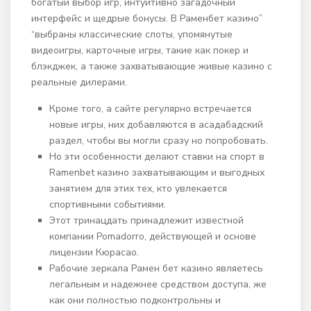
богатый выбор игр, интуитивно загадочный
интерфейс и щедрые бонусы. В Раменбет казино”
“выбраны классические слоты, упомянутые
видеоигры, карточные игры, такие как покер и
блэкджек, а также захватывающие живые казино с
реальные дилерами.
Кроме того, а сайте регулярно встречается
новые игры, них добавляются в асадабадский
раздел, чтобы вы могли сразу но попробовать.
Но эти особенности делают ставки на спорт в
Ramenbet казино захватывающим и выгодных
занятием для этих тех, кто увлекается
спортивными событиями.
Этот тринацдать принадлежит известной
компании Pomadorro, действующей и основе
лицензии Кюрасао.
Рабочие зеркала Рамен бет казино являетесь
легальным и надежнее средством доступа, же
как они полностью подконтрольны и