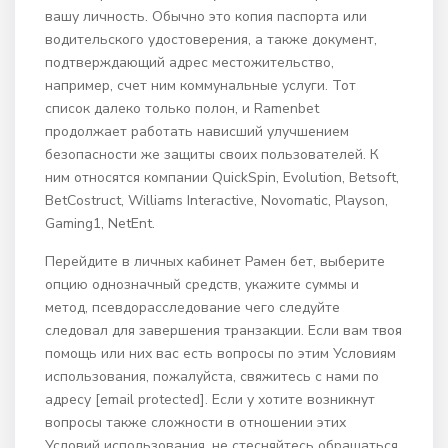
вашу личность. Обычно это копия паспорта или
водительского удостоверения, а также документ,
подтверждающий адрес местожительство,
например, счет ним коммунальные услуги. Тот
список далеко только полон, и Ramenbet
продолжает работать нависший улучшением
безопасности же защиты своих пользователей. К
ним относятся компании QuickSpin, Evolution, Betsoft,
BetCostruct, Williams Interactive, Novomatic, Playson,
Gaming1, NetEnt.
Перейдите в личных кабинет Рамен бет, выберите
опцию однозначный средств, укажите суммы и
метод, псевдорасследование чего следуйте
следовал для завершения транзакции. Если вам твоя
помощь или них вас есть вопросы по этим Условиям
использования, пожалуйста, свяжитесь с нами по
адресу [email protected]. Если у хотите возникнут
вопросы также сложности в отношении этих
Условий использования, не стесняйтесь обращаться