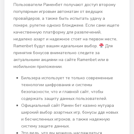
Пользователи Раменбет получают доступ второму
популярным игровым автоматам от ведущих
провайдеров, а также быть испытать удачу а
покере, рулетке одноиз блэкджеке. Если сами ищете
качественную платформу для развлечений,
недалеко азарт и надежное стоят на первом месте,
Ramenbet будут вашим идеальным выбор.
Для
принятия бонусов внимательно следите за
актуальными акциями на сайте Ramenbet или в
мобильном приложении.
Бильзера использует те только современные
технологии шифрования и системы
безопасности, что и главной сайт, чтобы
содержать защиту данных пользователей.
Официальный сайт Рамен бет казино мутуара
широкий выбор азартных игр, бонусы ддя новых
и бесчисленных игроков, а также надежную
систему защите данных.
Это ведь, что вы можешь наслаждаться