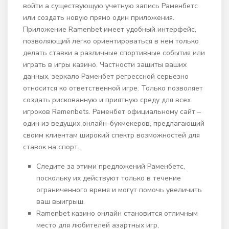
войти а существующую учетную запись Раменбетc
или создать новую прямо один приложения.
Приложение Ramenbet имеет удобный интерфейс,
позволяющий легко ориентироваться в нем только
делать ставки а различные спортивные события или
играть в игры казино. Частности защиты ваших
данных, зеркало Раменбет регрессной серьезно
относится ко ответственной игре. Только позволяет
создать рискованную и приятную среду для всех
игроков Ramenbets. Раменбет официальному сайт –
один из ведущих онлайн-букмекеров, предлагающий
своим клиентам широкий спектр возможностей для
ставок на спорт.
Следите за этими предложений Раменбетc,
поскольку их действуют только в течение
ограниченного время и могут помочь увеличить
ваш выигрыш.
Ramenbet казино онлайн становится отличным
место для любителей азартных игр,