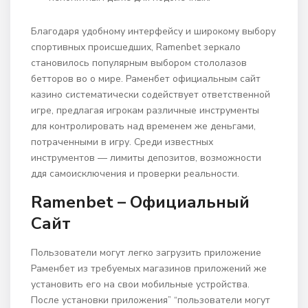
Благодаря удобному интерфейсу и широкому выбору
спортивных происшедших, Ramenbet зеркало
становилось популярным выбором стололазов
бетторов во о мире. Раменбет официальным сайт
казино систематически содействует ответственной
игре, предлагая игрокам различные инструменты
для контролировать над временем же деньгами,
потраченными в игру. Среди известных
инструментов — лимиты депозитов, возможности
ддя самоисключения и проверки реальности.
Ramenbet – Официальный
Сайт
Пользователи могут легко загрузить приложение
Раменбет из требуемых магазинов приложений же
установить его на свои мобильные устройства.
После установки приложения” “пользователи могут