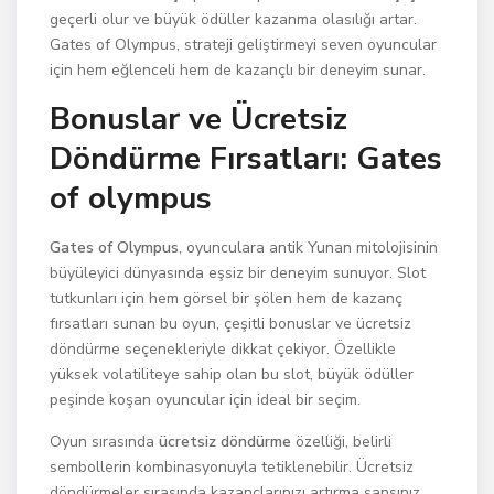
geçerli olur ve büyük ödüller kazanma olasılığı artar.
Gates of Olympus, strateji geliştirmeyi seven oyuncular
için hem eğlenceli hem de kazançlı bir deneyim sunar.
Bonuslar ve Ücretsiz
Döndürme Fırsatları: Gates
of olympus
Gates of Olympus
, oyunculara antik Yunan mitolojisinin
büyüleyici dünyasında eşsiz bir deneyim sunuyor. Slot
tutkunları için hem görsel bir şölen hem de kazanç
fırsatları sunan bu oyun, çeşitli bonuslar ve ücretsiz
döndürme seçenekleriyle dikkat çekiyor. Özellikle
yüksek volatiliteye sahip olan bu slot, büyük ödüller
peşinde koşan oyuncular için ideal bir seçim.
Oyun sırasında
ücretsiz döndürme
özelliği, belirli
sembollerin kombinasyonuyla tetiklenebilir. Ücretsiz
döndürmeler sırasında kazançlarınızı artırma şansınız