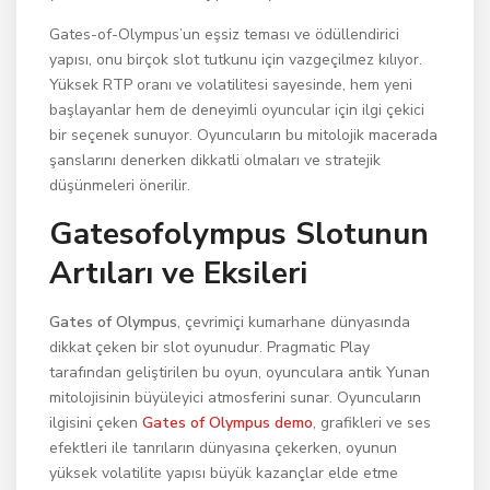
Gates-of-Olympus’un eşsiz teması ve ödüllendirici
yapısı, onu birçok slot tutkunu için vazgeçilmez kılıyor.
Yüksek RTP oranı ve volatilitesi sayesinde, hem yeni
başlayanlar hem de deneyimli oyuncular için ilgi çekici
bir seçenek sunuyor. Oyuncuların bu mitolojik macerada
şanslarını denerken dikkatli olmaları ve stratejik
düşünmeleri önerilir.
Gatesofolympus Slotunun
Artıları ve Eksileri
Gates of Olympus
, çevrimiçi kumarhane dünyasında
dikkat çeken bir slot oyunudur. Pragmatic Play
tarafından geliştirilen bu oyun, oyunculara antik Yunan
mitolojisinin büyüleyici atmosferini sunar. Oyuncuların
ilgisini çeken
Gates of Olympus demo
, grafikleri ve ses
efektleri ile tanrıların dünyasına çekerken, oyunun
yüksek volatilite yapısı büyük kazançlar elde etme