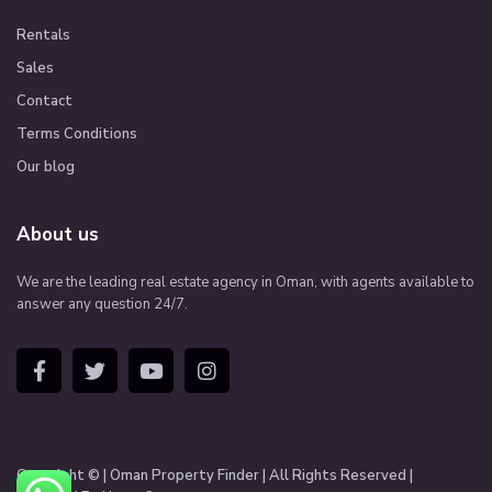
Rentals
Sales
Contact
Terms Conditions
Our blog
About us
We are the leading real estate agency in Oman, with agents available to
answer any question 24/7.
Copyright © | Oman Property Finder | All Rights Reserved |