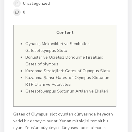
Uncategorized
0
Content
Oynanış Mekanikleri ve Semboller:
Gatesofolympus Slotu
Bonuslar ve Ücretsiz Döndürme Fırsatları:
Gates of olympus
Kazanma Stratejileri: Gates of Olympus Slotu
Kazanma Şansı: Gates-of-Olympus Slotunun
RTP Oranı ve Volatilitesi
Gatesofolympus Slotunun Artıları ve Eksileri
Gates of Olympus
, slot oyunları dünyasında heyecan
verici bir deneyim sunar.
Yunan mitolojisi
temalı bu
oyun, Zeus’un büyüleyici dünyasına adım atmanızı