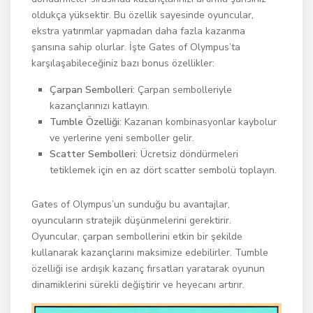
oldukça yüksektir. Bu özellik sayesinde oyuncular,
ekstra yatırımlar yapmadan daha fazla kazanma
şansına sahip olurlar. İşte Gates of Olympus’ta
karşılaşabileceğiniz bazı bonus özellikler:
Çarpan Sembolleri
: Çarpan sembolleriyle
kazançlarınızı katlayın.
Tumble Özelliği
: Kazanan kombinasyonlar kaybolur
ve yerlerine yeni semboller gelir.
Scatter Sembolleri
: Ücretsiz döndürmeleri
tetiklemek için en az dört scatter sembolü toplayın.
Gates of Olympus’un sunduğu bu avantajlar,
oyuncuların stratejik düşünmelerini gerektirir.
Oyuncular, çarpan sembollerini etkin bir şekilde
kullanarak kazançlarını maksimize edebilirler. Tumble
özelliği ise ardışık kazanç fırsatları yaratarak oyunun
dinamiklerini sürekli değiştirir ve heyecanı artırır.