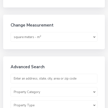
Change Measurement
2
square meters - m
Advanced Search
Property Category
Property Type