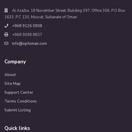
Al Azaiba, 18 November Street, Building 397, Office 306, P.O Box
1633, P.C 130, Muscat, Sultanate of Oman
+968 9126 0908
+968 9098 8827
info@opfoman.com
Company
About
Site Map
Support Center
Terms Conditions
Submit Listing
Quick links