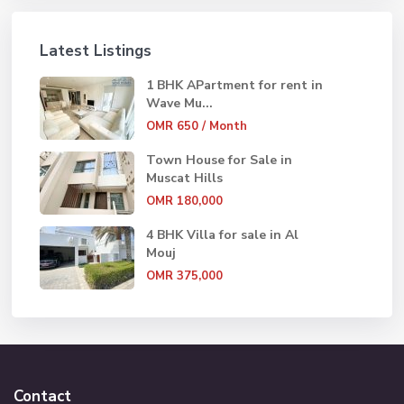
Latest Listings
1 BHK APartment for rent in
Wave Mu...
OMR 650
/ Month
Town House for Sale in
Muscat Hills
OMR 180,000
4 BHK Villa for sale in Al
Mouj
OMR 375,000
Contact