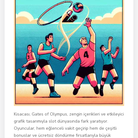
Kısacası, Gates of Olympus, zengin içerikleri ve etkileyici
grafik tasarımıyla slot dünyasında fark yaratıyor.
Oyuncular, hem eğlenceli vakit geçirip hem de çeşitli
bonuslar ve ücretsiz döndürme fırsatlarıyla büyük