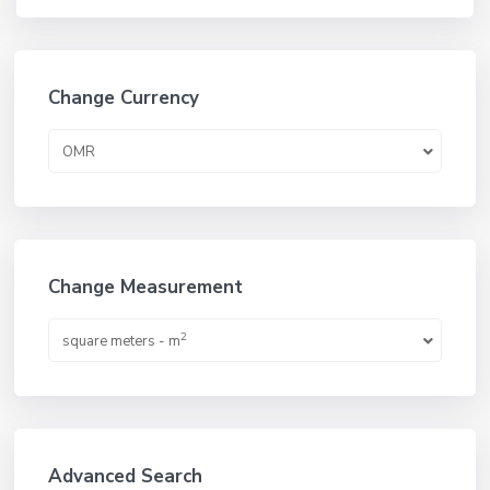
Change Currency
OMR
Change Measurement
2
square meters - m
Advanced Search