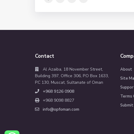
Contact
Comp
Al Azaiba, 18 November Street,
About
Building 397, Office 306, P.O Box 1633,
Site M
P.C 130, Muscat, Sultanate of Oman
Suppor
+968 9126 0908
Terms 
+968 9098 8827
Submit 
info@opfoman.com