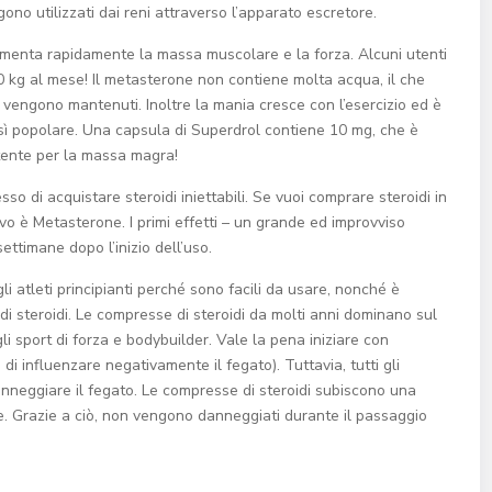
no utilizzati dai reni attraverso l’apparato escretore.
menta rapidamente la massa muscolare e la forza. Alcuni utenti
0 kg al mese! Il metasterone non contiene molta acqua, il che
i vengono mantenuti. Inoltre la mania cresce con l’esercizio ed è
osì popolare. Una capsula di Superdrol contiene 10 mg, che è
ente per la massa magra!
sso di acquistare steroidi iniettabili. Se vuoi comprare steroidi in
ivo è Metasterone. I primi effetti – un grande ed improvviso
timane dopo l’inizio dell’uso.
li atleti principianti perché sono facili da usare, nonché è
i di steroidi. Le compresse di steroidi da molti anni dominano sul
gli sport di forza e bodybuilder. Vale la pena iniziare con
 di influenzare negativamente il fegato). Tuttavia, tutti gli
nneggiare il fegato. Le compresse di steroidi subiscono una
e. Grazie a ciò, non vengono danneggiati durante il passaggio