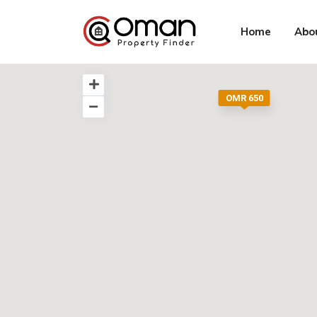
Home
Abo
OMR 650