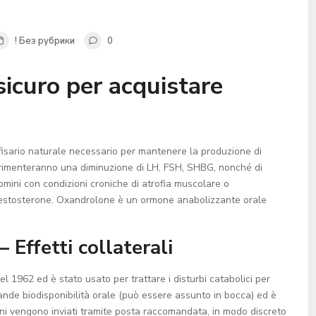
! Без рубрики
0
o sicuro per acquistare
pofisario naturale necessario per mantenere la produzione di
rimenteranno una diminuzione di LH, FSH, SHBG, nonché di
omini con condizioni croniche di atrofia muscolare o
testosterone. Oxandrolone è un ormone anabolizzante orale
Effetti collaterali
el 1962 ed è stato usato per trattare i disturbi catabolici per
ande biodisponibilità orale (può essere assunto in bocca) ed è
dini vengono inviati tramite posta raccomandata, in modo discreto