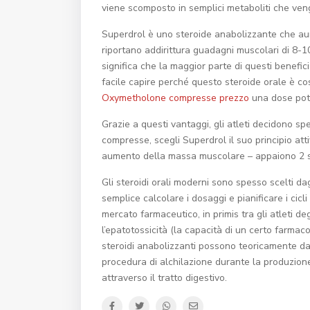
viene scomposto in semplici metaboliti che vengo
Superdrol è uno steroide anabolizzante che au
riportano addirittura guadagni muscolari di 8-1
significa che la maggior parte di questi benefic
facile capire perché questo steroide orale è c
Oxymetholone compresse prezzo
una dose pot
Grazie a questi vantaggi, gli atleti decidono spe
compresse, scegli Superdrol il suo principio att
aumento della massa muscolare – appaiono 2 set
Gli steroidi orali moderni sono spesso scelti dag
semplice calcolare i dosaggi e pianificare i cicl
mercato farmaceutico, in primis tra gli atleti de
l’epatotossicità (la capacità di un certo farmaco
steroidi anabolizzanti possono teoricamente da
procedura di alchilazione durante la produzion
attraverso il tratto digestivo.