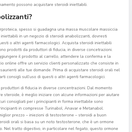
llenamento possono acquistare steroidi iniettabili.
olizzanti?
perproteica, spesso si guadagna una massa muscolare massiccia
iniettabili in un negozio di steroidi anabolizzanti, dovresti
sti o altri agenti farmacologici. Acquista steroidi iniettabili
no prodotti da produttori di fiducia, in diverse concetrazioni.
giungere il prodotto al carrello, attendere la conferma e la
zio online offre un servizio clienti personalizzato che consiste in
esaurienti alle tue domande. Prima di acquistare steroidi orali nel
i consigli sull’uso di questi o altri agenti farmacologici.
di produttori di fiducia in diverse concentrazioni. Dal momento
e steroide, è meglio iniziare con alcune informazioni per aiutare
icuri consigliati per i principianti in forma iniettabile sono
rincipianti in compresse Turinabol, Anavar e Metanabol.
lior prezzo – iniezioni di testosterone – steroidi a buon
eroidi orali si basa su un noto testosterone, che è un ormone
 Nel tratto digestivo, in particolare nel fegato, questo ormone