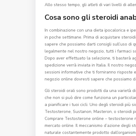
Allo stesso tempo, gli atleti di vari livelli di a
Cosa sono gli steroidi anab
In combinazione con una dieta ipocalorica e i
in poche settimane. Prima di acquistare steroidi 
sapere che possiamo darti consigli sull’uso di que
legalmente nel nostro negozio, tutti i farmaci so
Dopo aver effettuato la selezione, ti basterà ag
spedizione verrà inviata in Italia. Il nostro nego
sessioni informative che ti forniranno risposte 
negozio online dovresti sapere che possiamo dart
Gli steroidi orali sono prodotti da una varietà 
che non si può dire come funziona un particolar
a pianificare i tuoi cicli. Uno degli steroidi più s
Testosterone, Sustanon, Masteron, o steroidi p
Comprare Testosterone online – testosterone mig
mercato online. Il meccanismo d’azione degli st
naturale costantemente prodotto dall’organismo.