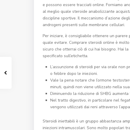
e possono essere tracciati online. Forniamo anch
al meglio quale steroide anabolizzante acquistar
discipline sportive. Il meccanismo d’azione degli
androgeni presenti sulle membrane cellulari.
Per iniziare, è consigliabile ottenere un parere
quale evitare. Comprare steroidi online è molto 
sicuro che otterrai ciò di cui hai bisogno. Hai l
specificato sull’etichetta.
L’assunzione di steroidi per via orale non 
o febbre dopo le iniezioni.
Vale la pena notare che l’ormone testoster
minuti, quindi non viene utilizzato nella s
Diminuendo la riduzione di SHBG aumenta la 
Nel tratto digestivo, in particolare nel fe
vengono utilizzati dai reni attraverso l’app
Steroidi iniettabili è un gruppo abbastanza amp
iniezioni intramuscolari. Sono molto popolari tra