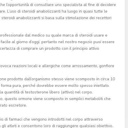
e l’opportunità di consultare uno specialista al fine di decidere
e. L’uso di steroidi anabolizzanti ha luogo in quasi tutte le
 steroidi anabolizzanti si basa sulla stimolazione dei recettori
 professionale dal medico su quale marca di steroidi usare e
facile al giorno d’oggi, pertanto nel nostro negozio puoi essere
a certezza di comprare un prodotto con il principio attivo
provoca reazioni locali e allergiche come arrossamento, gonfiore
one prodotto dall’organismo stesso viene scomposto in circa 10
ua forma pura, perché dovrebbe essere molto spesso iniettato.
quantità di testosterone libero (attivo) nel corpo.
gato, questo ormone viene scomposto in semplici metaboliti che
arato escretore.
io di farmaci che vengono introdotti nel corpo attraverso
 gli atleti e consentono loro di raggiungere qualsiasi obiettivo.