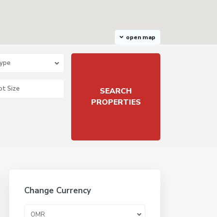
open map
Type
Change Currency
OMR