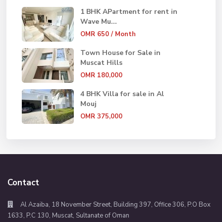
1 BHK APartment for rent in
Wave Mu...
OMR 650
/ Month
Town House for Sale in
Muscat Hills
OMR 180,000
4 BHK Villa for sale in Al
Mouj
OMR 375,000
Contact
Al Azaiba, 18 November Street, Building 397, Office 306, P.O Box
1633, P.C 130, Muscat, Sultanate of Oman