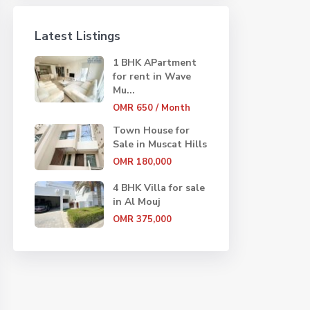
Latest Listings
1 BHK APartment
for rent in Wave
Mu...
OMR 650
/ Month
Town House for
Sale in Muscat Hills
OMR 180,000
4 BHK Villa for sale
in Al Mouj
OMR 375,000