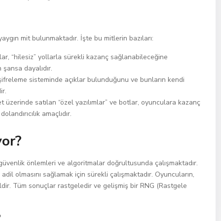
yaygın mit bulunmaktadır. İşte bu mitlerin bazıları:
r, “hilesiz” yollarla sürekli kazanç sağlanabileceğine
 şansa dayalıdır.
şifreleme sisteminde açıklar bulunduğunu ve bunların kendi
ir.
t üzerinde satılan “özel yazılımlar” ve botlar, oyunculara kazanç
dolandırıcılık amaçlıdır.
yor?
güvenlik önlemleri ve algoritmalar doğrultusunda çalışmaktadır.
ın adil olmasını sağlamak için sürekli çalışmaktadır. Oyuncuların,
ldir. Tüm sonuçlar rastgeledir ve gelişmiş bir RNG (Rastgele
?