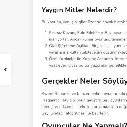
Yaygın Mitler Nelerdir?
Bu konuda, yanlış bilgiler üzerine dayalı birçok 
Sınırsız Kazanç Elde Edebilme:
Bazı oyuncula
inanıyorlar. Ancak kumar oyunları, tamamen
Gizli Şifreleme Açıkları:
Birçok kişi, oyunun 
yararlarına kullanılabileceğini düşünmekted
Özel Yazılımlar ile Kazanç Arttırma:
İnterne
vaat eder. Oysa bu tür yazılımlar genellikle 
Gerçekler Neler Söylü
Sweet Bonanza ve benzeri online oyunlar, sıkı 
Pragmatic Play gibi oyun geliştiricileri, oyunlar
sonuçları etkilemesi teknik olarak mümkün deği
Sayı Üreteci) algoritması ile belirlenir.
Oyuncular Ne Yapmalı