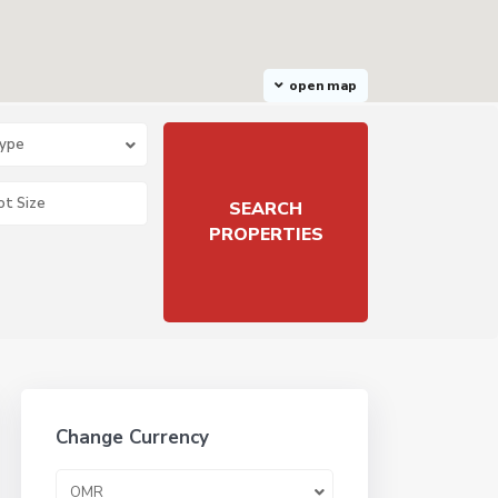
open map
Type
Change Currency
OMR