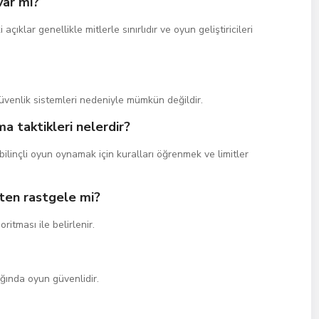
var mı?
klar genellikle mitlerle sınırlıdır ve oyun geliştiricileri
üvenlik sistemleri nedeniyle mümkün değildir.
 taktikleri nelerdir?
ilinçli oyun oynamak için kuralları öğrenmek ve limitler
ten rastgele mi?
itması ile belirlenir.
ığında oyun güvenlidir.