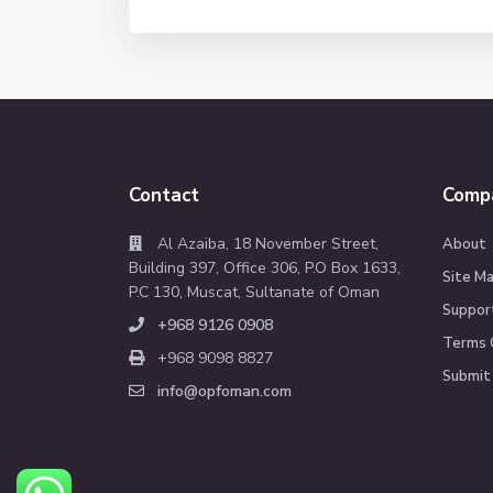
Contact
Comp
Al Azaiba, 18 November Street,
About
Building 397, Office 306, P.O Box 1633,
Site M
P.C 130, Muscat, Sultanate of Oman
Suppor
+968 9126 0908
Terms 
+968 9098 8827
Submit 
info@opfoman.com