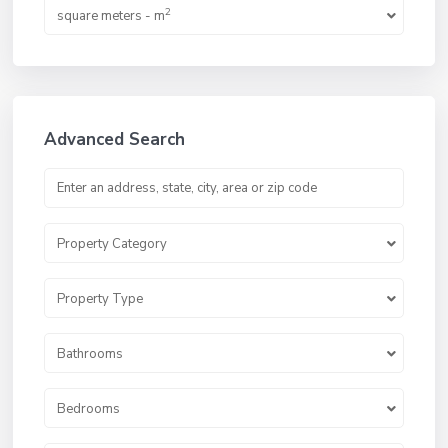
2
square meters - m
Advanced Search
Property Category
Property Type
Bathrooms
Bedrooms