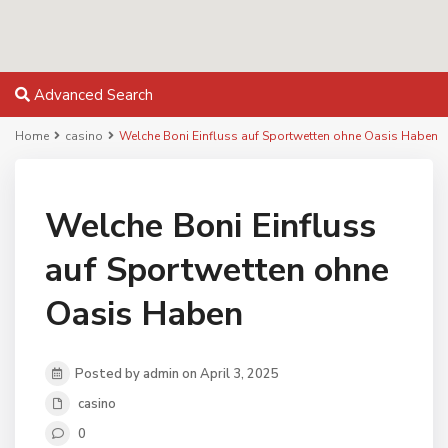
Advanced Search
Home
casino
Welche Boni Einfluss auf Sportwetten ohne Oasis Haben
Welche Boni Einfluss
auf Sportwetten ohne
Oasis Haben
Posted by admin on April 3, 2025
casino
0