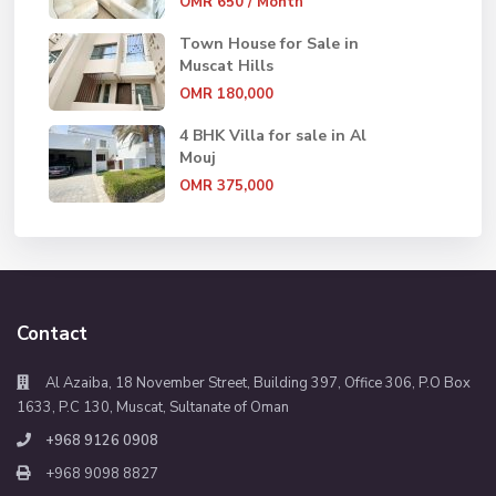
OMR 650
/ Month
Town House for Sale in
Muscat Hills
OMR 180,000
4 BHK Villa for sale in Al
Mouj
OMR 375,000
Contact
Al Azaiba, 18 November Street, Building 397, Office 306, P.O Box
1633, P.C 130, Muscat, Sultanate of Oman
+968 9126 0908
+968 9098 8827