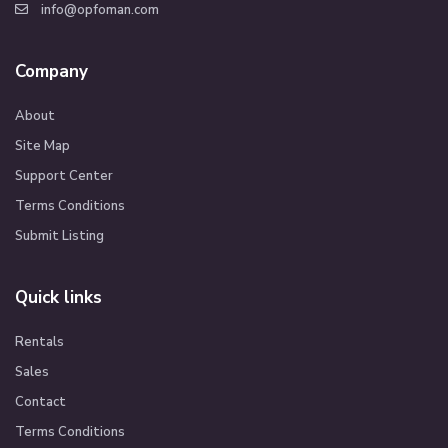
info@opfoman.com
Company
About
Site Map
Support Center
Terms Conditions
Submit Listing
Quick links
Rentals
Sales
Contact
Terms Conditions