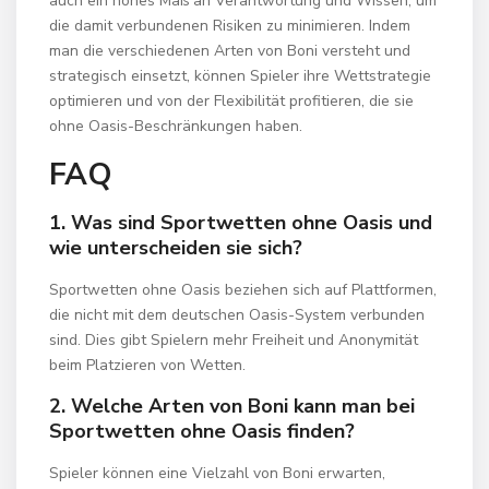
auch ein hohes Maß an Verantwortung und Wissen, um
die damit verbundenen Risiken zu minimieren. Indem
man die verschiedenen Arten von Boni versteht und
strategisch einsetzt, können Spieler ihre Wettstrategie
optimieren und von der Flexibilität profitieren, die sie
ohne Oasis-Beschränkungen haben.
FAQ
1. Was sind Sportwetten ohne Oasis und
wie unterscheiden sie sich?
Sportwetten ohne Oasis beziehen sich auf Plattformen,
die nicht mit dem deutschen Oasis-System verbunden
sind. Dies gibt Spielern mehr Freiheit und Anonymität
beim Platzieren von Wetten.
2. Welche Arten von Boni kann man bei
Sportwetten ohne Oasis finden?
Spieler können eine Vielzahl von Boni erwarten,