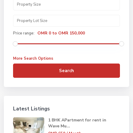
OMR 0 to OMR 150,000
Price range:
More Search Options
Search
Latest Listings
1 BHK APartment for rent in
Wave Mu...