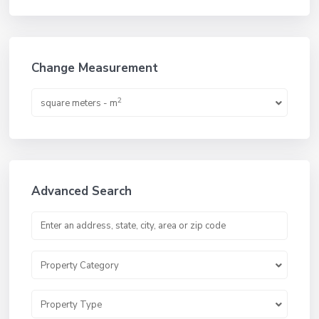
Change Measurement
2
square meters - m
Advanced Search
Property Category
Property Type