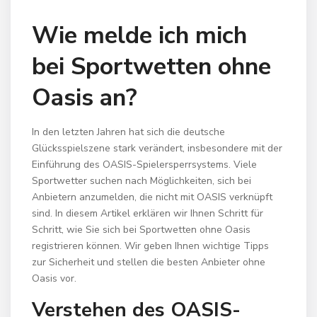
Wie melde ich mich
bei Sportwetten ohne
Oasis an?
In den letzten Jahren hat sich die deutsche
Glücksspielszene stark verändert, insbesondere mit der
Einführung des OASIS-Spielersperrsystems. Viele
Sportwetter suchen nach Möglichkeiten, sich bei
Anbietern anzumelden, die nicht mit OASIS verknüpft
sind. In diesem Artikel erklären wir Ihnen Schritt für
Schritt, wie Sie sich bei Sportwetten ohne Oasis
registrieren können. Wir geben Ihnen wichtige Tipps
zur Sicherheit und stellen die besten Anbieter ohne
Oasis vor.
Verstehen des OASIS-