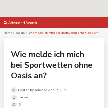
Advanced Search
Home
casino
Wie melde ich mich bei Sportwetten ohne Oasis an?
Wie melde ich mich
bei Sportwetten ohne
Oasis an?
Posted by admin on April 7, 2025
casino
0